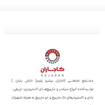
مجـــتمع صنعتـــی کاجاران پیشرو پلیمر( دانش بنیان )
تولـــیدکننده انـواع سیـلندر و مارپیچ‌هـــای اکسترودری، تزریقی .
بادی و اکسترودرهای تک مارپیچ و دو مارپیچ به همراه تجهیزات