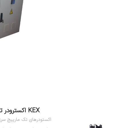
KEX اکسترودر تک مارپیچ سری