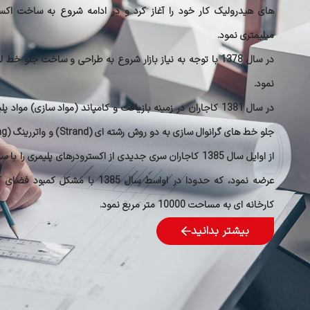
میلیمتری نمود.
نمود.
در سال 1381 کاجاران در زمینه بازیافت و کامپاند (مواد سازی) 
جلو خط های گرانوال سازی به دو روش رشته ای (Strand) و واتررینگ (Watering) پرداخت.
عرضه نمود، که حدودا در اواسط سال 85
کارخانه ای به مساحت 10000 متر مربع نمود.
بیشتر بدانید