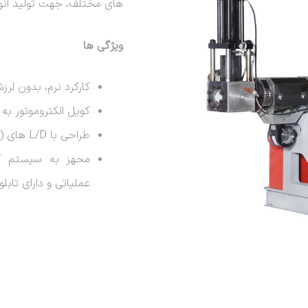
های مختلف، جهت تولید انوا
ویژگی ها
کارکرد نرم، بدون لر
کویل الکتروموتور به
طراحی با L/D های (نسبت طول به قطر) مختلف و ظرفیت بالا
عملیاتی و دارای تابل