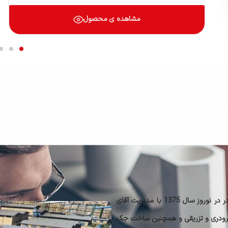
مشاهده ی محصول
مجتمع تخصصی صنعتی کاجاران نامی آشنا در صنعت پلیمر و اکسترودر در نوروز سال 1375 با مدیریت آقای
سترودری و تزریقی و همچنین ساخت جک