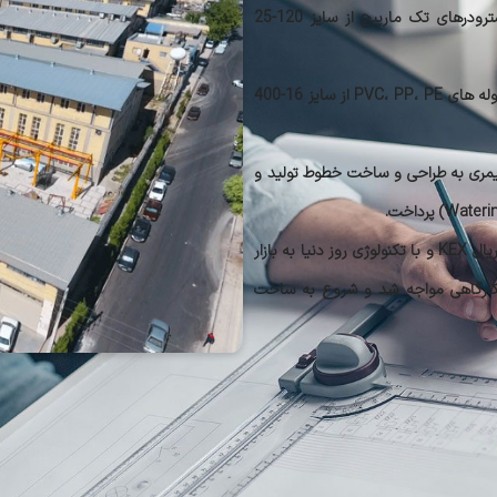
های هیدرولیک کار خود را آغاز کرد و در ادامه شروع به ساخت اکسترودرهای تک مارپیج از سایز 120-25
در سال 1378 با توجه به نیاز بازار شروع به طراحی و ساخت جلو خط لوله های PVC، PP، PE از سایز 16-400
مواد پلیمری به طراحی و ساخت خطوط تولید و
از اوایل سال 1385 کاجاران سری جدیدی از اکسترودرهای پلیمری را با سریال KEX و با تکنولوژی روز دنیا به بازار
13 با مشکل کمبود فضای کارگاهی مواجه شد و شروع به ساخت