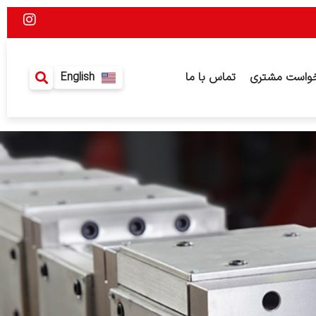
I
n
s
t
a
واست مشتری
تماس با ما
English
g
r
a
m