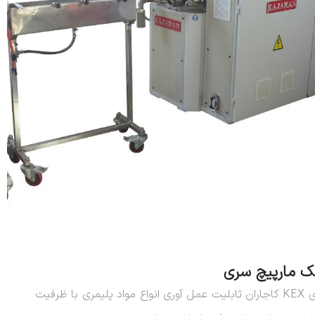
اکستودرهای تک مارپیج سری KEX کاجاران ثابلیت عمل آوری انواع مواد پلیمری با ظرفیت