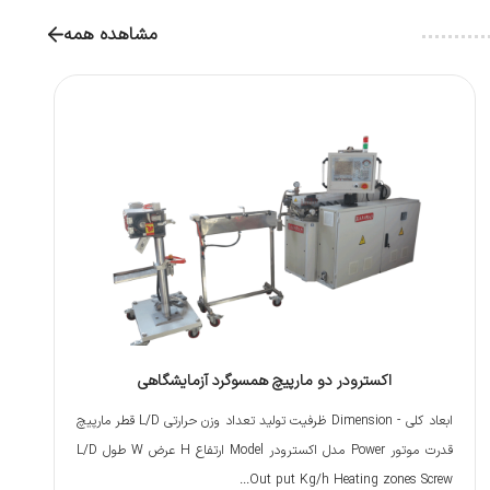
مشاهده همه
اکسترودر دو مارپیچ همسوگرد آزمایشگاهی
ابعاد کلی - Dimension ظرفیت تولید تعداد وزن حرارتی L/D قطر مارپیچ
قدرت موتور Power مدل اکسترودر Model ارتفاع H عرض W طول L/D
Out put Kg/h Heating zones Screw...