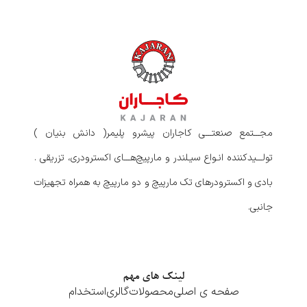
مجـــتمع صنعتـــی کاجاران پیشرو پلیمر( دانش بنیان )
تولـــیدکننده انـواع سیـلندر و مارپیچ‌هـــای اکسترودری، تزریقی .
بادی و اکسترودرهای تک مارپیچ و دو مارپیچ به همراه تجهیزات
جانبی.
لینک های مهم
صفحه ی اصلی
محصولات
گالری
استخدام