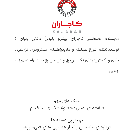
مجـــتمع صنعتـــی کاجاران پیشرو پلیمر( دانش بنیان )
تولـــیدکننده انـواع سیـلندر و مارپیچ‌هـــای اکسترودری، تزریقی .
بادی و اکسترودرهای تک مارپیچ و دو مارپیچ به همراه تجهیزات
جانبی.
لینک های مهم
صفحه ی اصلی
محصولات
گالری
استخدام
مهمترین دسته ها
درباره ی ما
تماس با ما
راهنمایی های فنی
خبرها