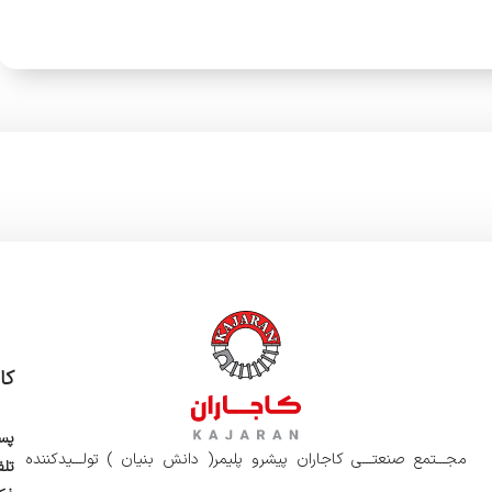
کا
پس
مجـــتمع صنعتـــی کاجاران پیشرو پلیمر( دانش بنیان ) تولـــیدکننده
تلف