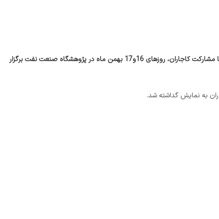
سومین کنفرانس و نمایشگاه بین المللی مستربچ و کامپاندهای پلیمری با مشارکت کاجاران، روزهای 16و17 بهمن ماه در پژوهشگاه صنعت نفت برگزار