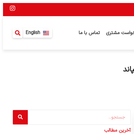
I
n
s
t
a
واست مشتری
تماس با ما
English
g
r
a
m
اند
Search
آخرین مطالب