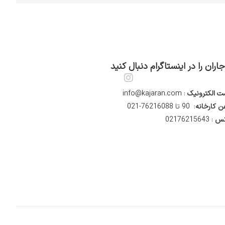
جاران را در اینستاگرام دنبال کنید
I
n
ت الکترونیک
: info@kajaran.com
s
t
ن کارخانه
: 90 تا 76216088-021
a
س
: 02176215643
g
r
a
m