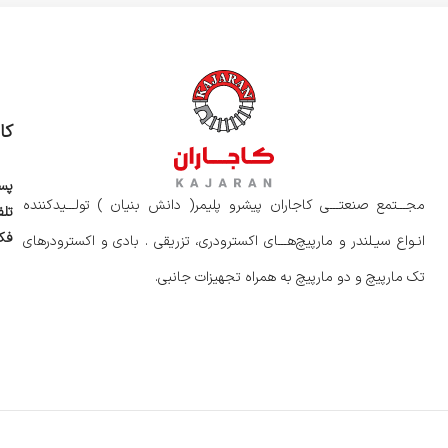
کا
پس
مجـــتمع صنعتـــی کاجاران پیشرو پلیمر( دانش بنیان ) تولـــیدکننده
تلف
فک
انـواع سیـلندر و مارپیچ‌هـــای اکسترودری، تزریقی . بادی و اکسترودرهای
تک مارپیچ و دو مارپیچ به همراه تجهیزات جانبی.