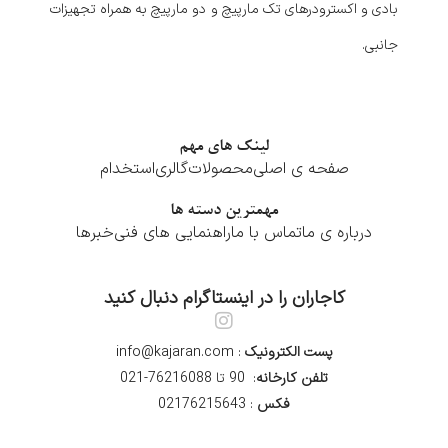
بادی و اکسترودرهای تک مارپیچ و دو مارپیچ به همراه تجهیزات
جانبی.
لینک های مهم
صفحه ی اصلی
محصولات
گالری
استخدام
مهمترین دسته ها
درباره ی ما
تماس با ما
راهنمایی های فنی
خبرها
کاجاران را در اینستاگرام دنبال کنید
پست الکترونیک
: info@kajaran.com
تلفن کارخانه
: 90 تا 76216088-021
فکس
: 02176215643