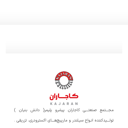
مجـــتمع صنعتـــی کاجاران پیشرو پلیمر( دانش بنیان )
تولـــیدکننده انـواع سیـلندر و مارپیچ‌هـــای اکسترودری، تزریقی .