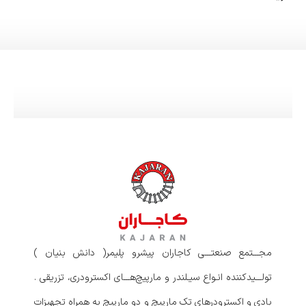
مجـــتمع صنعتـــی کاجاران پیشرو پلیمر( دانش بنیان )
تولـــیدکننده انـواع سیـلندر و مارپیچ‌هـــای اکسترودری، تزریقی .
بادی و اکسترودرهای تک مارپیچ و دو مارپیچ به همراه تجهیزات