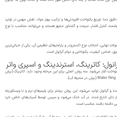
 دقیق دما، توزیع یکنواخت افزودنی‌ها و ترکیب بهتر مواد، نقش مهمی در تولید
هوشمند کنترل فشار، سرعت و گشتاور مجهز هستند و می‌توانند متناسب با نوع
ات نهایی، انتخاب نوع اکسترودر و پارامترهای تنظیمی آن، یکی از حیاتی‌ترین
ق، ضامن کیفیت، یکنواختی و دوام گرانول است.
نول؛ کاترینگ، استرندینگ و اسپری واتر
کنواخت آغاز می‌شود. سه روش اصلی برای این مرحله وجود دارد: کاترینگ (برش
.
 و گرانول تولید می‌شود. این روش بیشتر برای پلیمرهای نرم و با ویسکوزیته
ه‌ای از دای خارج شده، در آب خنک می‌شود و سپس توسط آسیاب‌های خاص خرد
صی داشته باشند مناسب است.
نول‌ها بلافاصله پس از خروج از دای، در محیط آبی خنک شده و برش می‌خورند.