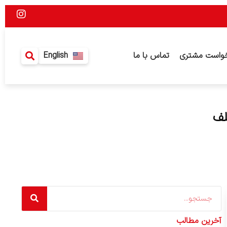
I
n
s
t
a
واست مشتری
تماس با ما
English
g
r
a
m
لف
Search
آخرین مطالب